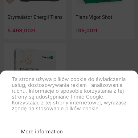
Stymulator Energii Tiens
Tiens Vigor Shot
5.498,00zł
139,00zł
Ta strona używa plików cookie do świadczenia
usług, dostosowywania reklam i analizowania
ruchu. Informacje o sposobie korzystania z tej
strony są udostępniane firmie Google.
Korzystając z tej strony internetowej, wyrażasz
zgodę na stosowanie plików cookie.
Tiens Collagen Shot
223,75zł
More information