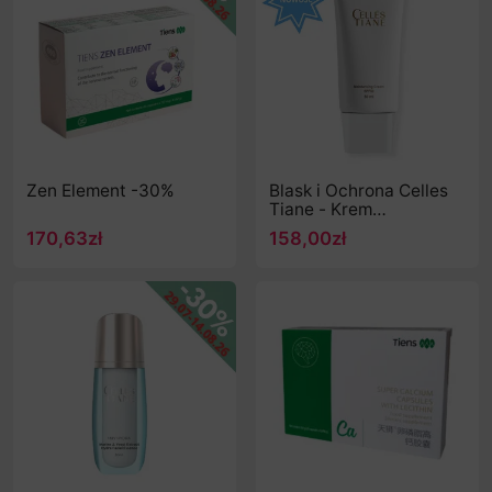
Zen Element -30%
Blask i Ochrona Celles
Tiane - Krem
nawilżający z filtrem
170,63zł
158,00zł
SPF50