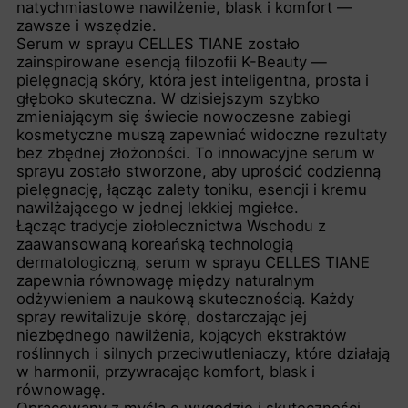
natychmiastowe nawilżenie, blask i komfort —
zawsze i wszędzie.
Serum w sprayu CELLES TIANE zostało
zainspirowane esencją filozofii K-Beauty —
pielęgnacją skóry, która jest inteligentna, prosta i
głęboko skuteczna. W dzisiejszym szybko
zmieniającym się świecie nowoczesne zabiegi
kosmetyczne muszą zapewniać widoczne rezultaty
bez zbędnej złożoności. To innowacyjne serum w
sprayu zostało stworzone, aby uprościć codzienną
pielęgnację, łącząc zalety toniku, esencji i kremu
nawilżającego w jednej lekkiej mgiełce.
Łącząc tradycje ziołolecznictwa Wschodu z
zaawansowaną koreańską technologią
dermatologiczną, serum w sprayu CELLES TIANE
zapewnia równowagę między naturalnym
odżywieniem a naukową skutecznością. Każdy
spray rewitalizuje skórę, dostarczając jej
niezbędnego nawilżenia, kojących ekstraktów
roślinnych i silnych przeciwutleniaczy, które działają
w harmonii, przywracając komfort, blask i
równowagę.