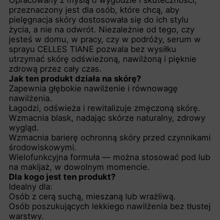
Opracowany z myślą o wygodzie i skuteczności,
przeznaczony jest dla osób, które chcą, aby
pielęgnacja skóry dostosowała się do ich stylu
życia, a nie na odwrót. Niezależnie od tego, czy
jesteś w domu, w pracy, czy w podróży, serum w
sprayu CELLES TIANE pozwala bez wysiłku
utrzymać skórę odświeżoną, nawilżoną i pięknie
zdrową przez cały czas.
Jak ten produkt działa na skórę?
Zapewnia głębokie nawilżenie i równowagę
nawilżenia.
Łagodzi, odświeża i rewitalizuje zmęczoną skórę.
Wzmacnia blask, nadając skórze naturalny, zdrowy
wygląd.
Wzmacnia barierę ochronną skóry przed czynnikami
środowiskowymi.
Wielofunkcyjna formuła — można stosować pod lub
na makijaż, w dowolnym momencie.
Dla kogo jest ten produkt?
Idealny dla:
Osób z cerą suchą, mieszaną lub wrażliwą.
Osób poszukujących lekkiego nawilżenia bez tłustej
warstwy.