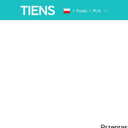
Ι
Polski
Ι
PLN
Przepras